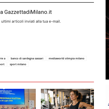
da GazzettadiMilano.it
ltimi articoli inviati alla tua e-mail.
rie a
banco di sardegna sassari
mediaworld olimpia milano
port
sport milano