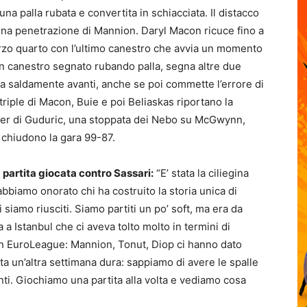
a palla rubata e convertita in schiacciata. Il distacco
una penetrazione di Mannion. Daryl Macon ricuce fino a
erzo quarto con l’ultimo canestro che avvia un momento
n canestro segnato rubando palla, segna altre due
pia saldamente avanti, anche se poi commette l’errore di
triple di Macon, Buie e poi Beliaskas riportano la
ter di Guduric, una stoppata dei Nebo su McGwynn,
c chiudono la gara 99-87.
artita giocata contro Sassari:
“E’ stata la ciliegina
 abbiamo onorato chi ha costruito la storia unica di
siamo riusciti. Siamo partiti un po’ soft, ma era da
a Istanbul che ci aveva tolto molto in termini di
 in EuroLeague: Mannion, Tonut, Diop ci hanno dato
a un’altra settimana dura: sappiamo di avere le spalle
i. Giochiamo una partita alla volta e vediamo cosa