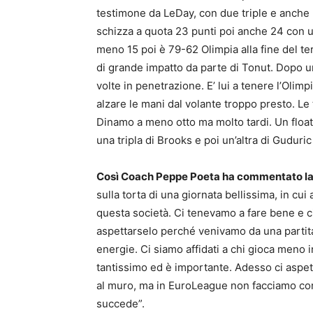
testimone da LeDay, con due triple e anche un
schizza a quota 23 punti poi anche 24 con 
meno 15 poi è 79-62 Olimpia alla fine del t
di grande impatto da parte di Tonut. Dopo u
volte in penetrazione. E’ lui a tenere l’Olim
alzare le mani dal volante troppo presto. Le 
Dinamo a meno otto ma molto tardi. Un floa
una tripla di Brooks e poi un’altra di Guduri
Così Coach Peppe Poeta ha commentato la p
sulla torta di una giornata bellissima, in cui
questa società. Ci tenevamo a fare bene e ci 
aspettarselo perché venivamo da una partita 
energie. Ci siamo affidati a chi gioca meno
tantissimo ed è importante. Adesso ci aspett
al muro, ma in EuroLeague non facciamo cont
succede”.