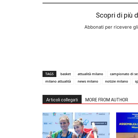
Scopri di più 
Abbonati per ricevere gli u
TAGS
basket
attualità milano
campionato di se
milano attualità
news milano
notizie milano
s
Articoli collegati
MORE FROM AUTHOR