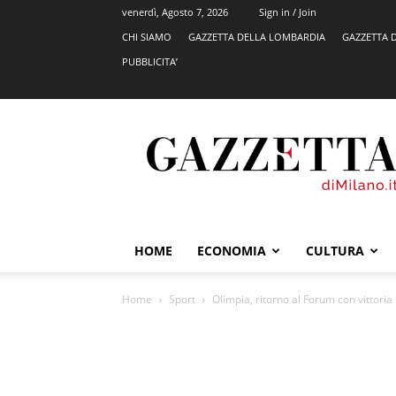
venerdì, Agosto 7, 2026
Sign in / Join
CHI SIAMO
GAZZETTA DELLA LOMBARDIA
GAZZETTA 
PUBBLICITA’
GazzettadiMilano.it
HOME
ECONOMIA
CULTURA
Home
Sport
Olimpia, ritorno al Forum con vittoria