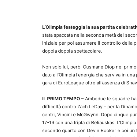
L’Olimpia festeggia la sua partita celebra
stata spaccata nella seconda metà del seco
iniziale per poi assumere il controllo della
doppia doppia spettacolare.
Non solo lui, però: Ousmane Diop nel prim
dato all’Olimpia l’energia che serviva in una 
gara di EuroLeague oltre all’assenza di Sha
IL PRIMO TEMPO
– Ambedue le squadre han
difficoltà contro Zach LeDay – per la Dinam
centri, Vincini e McGwynn. Dopo cinque punti
17-16 con una tripla di Beliauskas. L’Olimpia
secondo quarto con Devin Booker e poi un fa