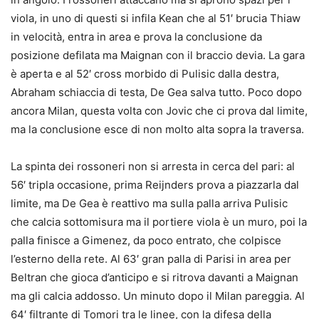
viola, in uno di questi si infila Kean che al 51′ brucia Thiaw
in velocità, entra in area e prova la conclusione da
posizione defilata ma Maignan con il braccio devia. La gara
è aperta e al 52′ cross morbido di Pulisic dalla destra,
Abraham schiaccia di testa, De Gea salva tutto. Poco dopo
ancora Milan, questa volta con Jovic che ci prova dal limite,
ma la conclusione esce di non molto alta sopra la traversa.
La spinta dei rossoneri non si arresta in cerca del pari: al
56′ tripla occasione, prima Reijnders prova a piazzarla dal
limite, ma De Gea è reattivo ma sulla palla arriva Pulisic
che calcia sottomisura ma il portiere viola è un muro, poi la
palla finisce a Gimenez, da poco entrato, che colpisce
l’esterno della rete. Al 63′ gran palla di Parisi in area per
Beltran che gioca d’anticipo e si ritrova davanti a Maignan
ma gli calcia addosso. Un minuto dopo il Milan pareggia. Al
64′ filtrante di Tomori tra le linee, con la difesa della