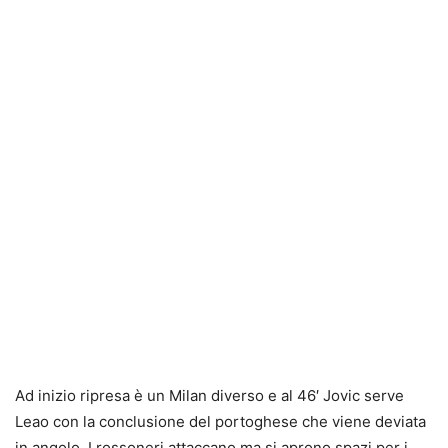
Ad inizio ripresa è un Milan diverso e al 46′ Jovic serve
Leao con la conclusione del portoghese che viene deviata
in angolo. I rossoneri attaccano ma si aprono spazi per i