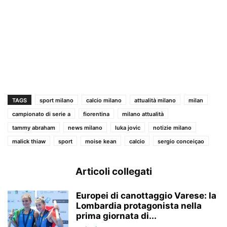
TAGS
sport milano
calcio milano
attualità milano
milan
campionato di serie a
fiorentina
milano attualità
tammy abraham
news milano
luka jovic
notizie milano
malick thiaw
sport
moise kean
calcio
sergio conceiçao
Articoli collegati
Europei di canottaggio Varese: la
Lombardia protagonista nella
prima giornata di...