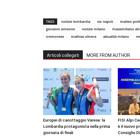
TAGS
notizie lombardia
ssc napoli
matteo poli
giovanni simeone
notizie milano
massimiliano alv
cremonese
mathias olivera
attualità milano
ne
Articoli collegati
MORE FROM AUTHOR
Europei di canottaggio Varese: la
FISI Alpi Ce
Lombardia protagonista nella prima
è il nuovo p
giornata di finali
Consiglio D