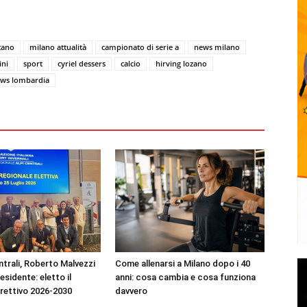
tano
milano attualità
campionato di serie a
news milano
ini
sport
cyriel dessers
calcio
hirving lozano
ws lombardia
ntrali, Roberto Malvezzi
Come allenarsi a Milano dopo i 40
residente: eletto il
anni: cosa cambia e cosa funziona
irettivo 2026-2030
davvero