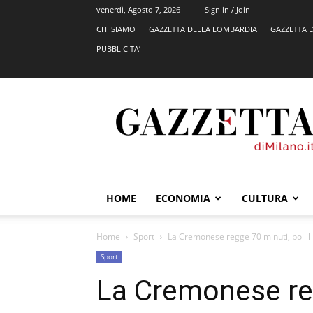
venerdì, Agosto 7, 2026
Sign in / Join
CHI SIAMO
GAZZETTA DELLA LOMBARDIA
GAZZETTA 
PUBBLICITA’
GazzettadiMilano.it
HOME
ECONOMIA
CULTURA
Home
Sport
La Cremonese regge 70 minuti, poi il N
Sport
La Cremonese reg