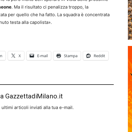
meone
. Ma il risultato ci penalizza troppo, la
ta per quello che ha fatto. La squadra è concentrata
uto testa alla capolista».
In
X
E-mail
Stampa
Reddit
da GazzettadiMilano.it
ltimi articoli inviati alla tua e-mail.