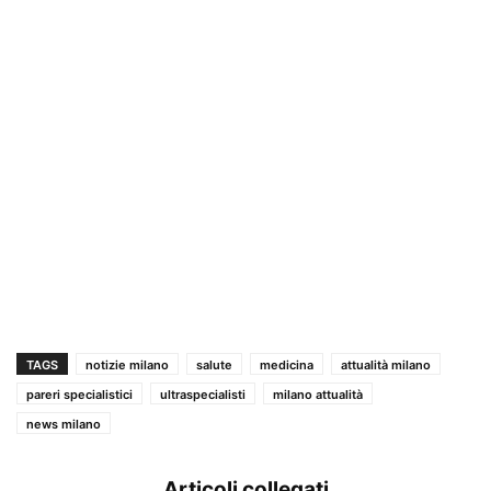
TAGS
notizie milano
salute
medicina
attualità milano
pareri specialistici
ultraspecialisti
milano attualità
news milano
Articoli collegati