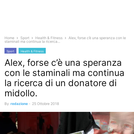
Home
Sport
Health & Fitness
Alex, forse c’è una speranza con le
staminali ma continua la ricerca...
Sport
Health & Fitness
Alex, forse c’è una speranza
con le staminali ma continua
la ricerca di un donatore di
midollo.
By
redazione
-
25 Ottobre 2018