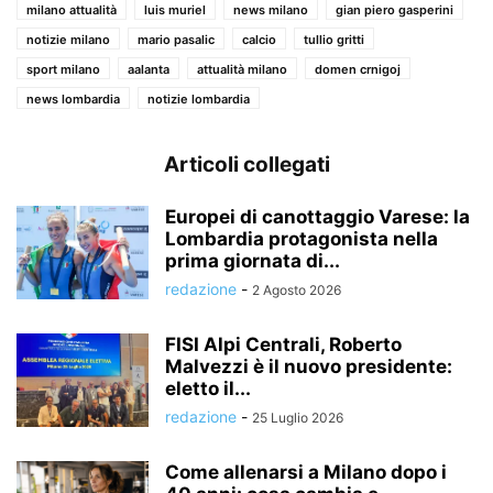
milano attualità
luis muriel
news milano
gian piero gasperini
notizie milano
mario pasalic
calcio
tullio gritti
sport milano
aalanta
attualità milano
domen crnigoj
news lombardia
notizie lombardia
Articoli collegati
Europei di canottaggio Varese: la
Lombardia protagonista nella
prima giornata di...
redazione
-
2 Agosto 2026
FISI Alpi Centrali, Roberto
Malvezzi è il nuovo presidente:
eletto il...
redazione
-
25 Luglio 2026
Come allenarsi a Milano dopo i