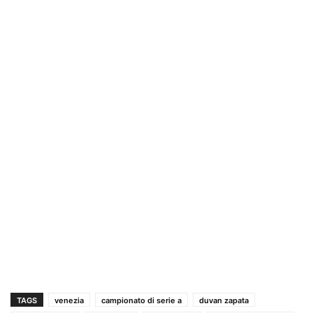
TAGS
venezia
campionato di serie a
duvan zapata