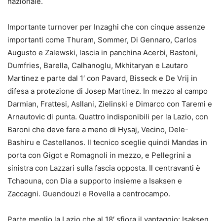
nazionale.
Importante turnover per Inzaghi che con cinque assenze
importanti come Thuram, Sommer, Di Gennaro, Carlos
Augusto e Zalewski, lascia in panchina Acerbi, Bastoni,
Dumfries, Barella, Calhanoglu, Mkhitaryan e Lautaro
Martinez e parte dal 1′ con Pavard, Bisseck e De Vrij in
difesa a protezione di Josep Martinez. In mezzo al campo
Darmian, Frattesi, Asllani, Zielinski e Dimarco con Taremi e
Arnautovic di punta. Quattro indisponibili per la Lazio, con
Baroni che deve fare a meno di Hysaj, Vecino, Dele-
Bashiru e Castellanos. Il tecnico sceglie quindi Mandas in
porta con Gigot e Romagnoli in mezzo, e Pellegrini a
sinistra con Lazzari sulla fascia opposta. Il centravanti è
Tchaouna, con Dia a supporto insieme a Isaksen e
Zaccagni. Guendouzi e Rovella a centrocampo.
Parte meglio la Lazio che al 18′ sfiora il vantaggio: Isaksen