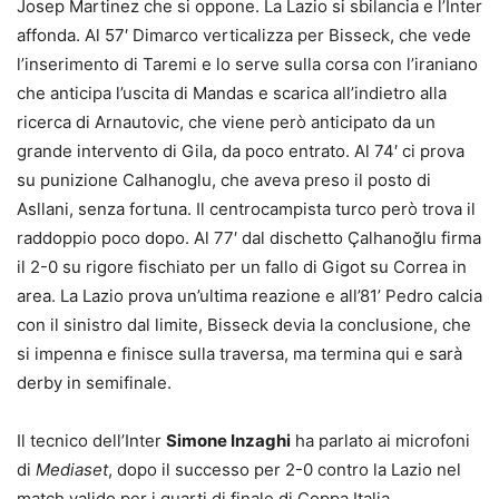
Josep Martinez che si oppone. La Lazio si sbilancia e l’Inter
affonda. Al 57′ Dimarco verticalizza per Bisseck, che vede
l’inserimento di Taremi e lo serve sulla corsa con l’iraniano
che anticipa l’uscita di Mandas e scarica all’indietro alla
ricerca di Arnautovic, che viene però anticipato da un
grande intervento di Gila, da poco entrato. Al 74′ ci prova
su punizione Calhanoglu, che aveva preso il posto di
Asllani, senza fortuna. Il centrocampista turco però trova il
raddoppio poco dopo. Al 77′ dal dischetto Çalhanoğlu firma
il 2-0 su rigore fischiato per un fallo di Gigot su Correa in
area. La Lazio prova un’ultima reazione e all’81’ Pedro calcia
con il sinistro dal limite, Bisseck devia la conclusione, che
si impenna e finisce sulla traversa, ma termina qui e sarà
derby in semifinale.
Il tecnico dell’Inter
Simone Inzaghi
ha parlato ai microfoni
di
Mediaset
, dopo il successo per 2-0 contro la Lazio nel
match valido per i quarti di finale di Coppa Italia.