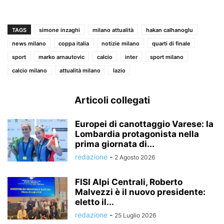
TAGS
simone inzaghi
milano attualità
hakan calhanoglu
news milano
coppa italia
notizie milano
quarti di finale
sport
marko arnautovic
calcio
inter
sport milano
calcio milano
attualità milano
lazio
Articoli collegati
Europei di canottaggio Varese: la
Lombardia protagonista nella
prima giornata di...
redazione
-
2 Agosto 2026
FISI Alpi Centrali, Roberto
Malvezzi è il nuovo presidente:
eletto il...
redazione
-
25 Luglio 2026