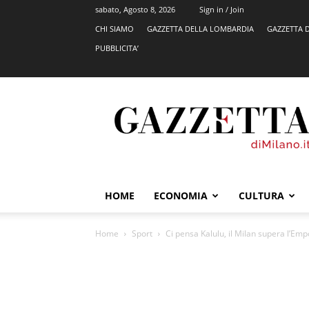
sabato, Agosto 8, 2026
Sign in / Join
CHI SIAMO
GAZZETTA DELLA LOMBARDIA
GAZZETTA 
PUBBLICITA’
GazzettadiMilano.it
HOME
ECONOMIA
CULTURA
Home
Sport
Ci pensa Kalulu, il Milan supera l’Empo