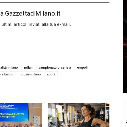
da GazzettadiMilano.it
ltimi articoli inviati alla tua e-mail.
ualità milano
milan
campionato di serie a
empoli
rre kalulu
notizie milano
sport