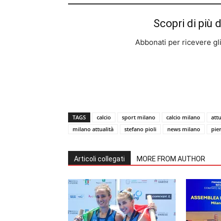
Scopri di più 
Abbonati per ricevere gli u
TAGS
calcio
sport milano
calcio milano
att
milano attualità
stefano pioli
news milano
pie
Articoli collegati
MORE FROM AUTHOR