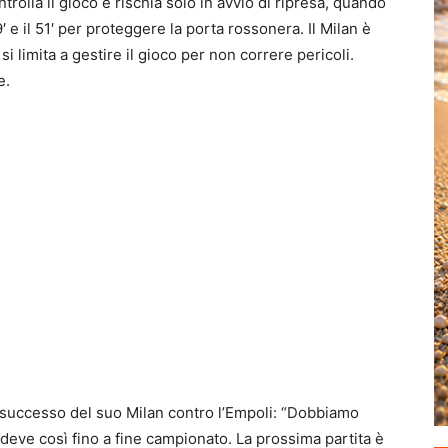
ntrolla il gioco e rischia solo in avvio di ripresa, quando
 e il 51′ per proteggere la porta rossonera. Il Milan è
si limita a gestire il gioco per non correre pericoli.
e.
l successo del suo Milan contro l’Empoli: “Dobbiamo
 deve così fino a fine campionato. La prossima partita è