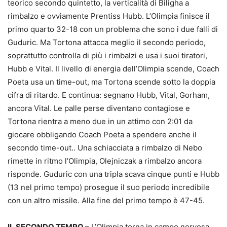
teorico secondo quintetto, la verticalità di Biligha a
rimbalzo e ovviamente Prentiss Hubb. L’Olimpia finisce il
primo quarto 32-18 con un problema che sono i due falli di
Guduric. Ma Tortona attacca meglio il secondo periodo,
soprattutto controlla di più i rimbalzi e usa i suoi tiratori,
Hubb e Vital. Il livello di energia dell’Olimpia scende, Coach
Poeta usa un time-out, ma Tortona scende sotto la doppia
cifra di ritardo. E continua: segnano Hubb, Vital, Gorham,
ancora Vital. Le palle perse diventano contagiose e
Tortona rientra a meno due in un attimo con 2:01 da
giocare obbligando Coach Poeta a spendere anche il
secondo time-out.. Una schiacciata a rimbalzo di Nebo
rimette in ritmo l’Olimpia, Olejniczak a rimbalzo ancora
risponde. Guduric con una tripla scava cinque punti e Hubb
(13 nel primo tempo) prosegue il suo periodo incredibile
con un altro missile. Alla fine del primo tempo è 47-45.
IL SECONDO TEMPO
– L’Olimpia torna in campo nervosa,