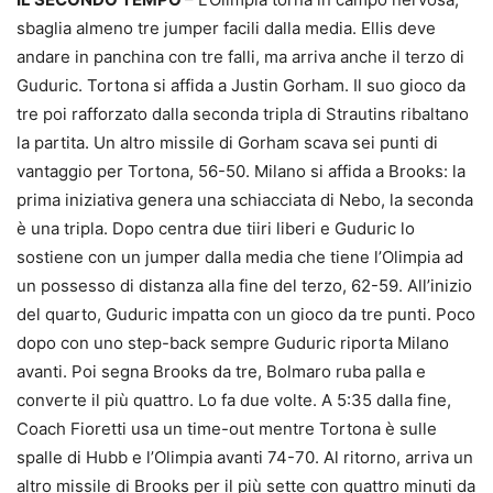
sbaglia almeno tre jumper facili dalla media. Ellis deve
andare in panchina con tre falli, ma arriva anche il terzo di
Guduric. Tortona si affida a Justin Gorham. Il suo gioco da
tre poi rafforzato dalla seconda tripla di Strautins ribaltano
la partita. Un altro missile di Gorham scava sei punti di
vantaggio per Tortona, 56-50. Milano si affida a Brooks: la
prima iniziativa genera una schiacciata di Nebo, la seconda
è una tripla. Dopo centra due tiiri liberi e Guduric lo
sostiene con un jumper dalla media che tiene l’Olimpia ad
un possesso di distanza alla fine del terzo, 62-59. All’inizio
del quarto, Guduric impatta con un gioco da tre punti. Poco
dopo con uno step-back sempre Guduric riporta Milano
avanti. Poi segna Brooks da tre, Bolmaro ruba palla e
converte il più quattro. Lo fa due volte. A 5:35 dalla fine,
Coach Fioretti usa un time-out mentre Tortona è sulle
spalle di Hubb e l’Olimpia avanti 74-70. Al ritorno, arriva un
altro missile di Brooks per il più sette con quattro minuti da