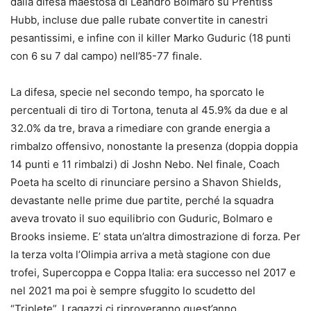
dalla difesa maestosa di Leandro Bolmaro su Prentiss
Hubb, incluse due palle rubate convertite in canestri
pesantissimi, e infine con il killer Marko Guduric (18 punti
con 6 su 7 dal campo) nell’85-77 finale.
La difesa, specie nel secondo tempo, ha sporcato le
percentuali di tiro di Tortona, tenuta al 45.9% da due e al
32.0% da tre, brava a rimediare con grande energia a
rimbalzo offensivo, nonostante la presenza (doppia doppia
14 punti e 11 rimbalzi) di Joshn Nebo. Nel finale, Coach
Poeta ha scelto di rinunciare persino a Shavon Shields,
devastante nelle prime due partite, perché la squadra
aveva trovato il suo equilibrio con Guduric, Bolmaro e
Brooks insieme. E’ stata un’altra dimostrazione di forza. Per
la terza volta l’Olimpia arriva a metà stagione con due
trofei, Supercoppa e Coppa Italia: era successo nel 2017 e
nel 2021 ma poi è sempre sfuggito lo scudetto del
“Triplete”. I ragazzi ci riproveranno quest’anno.