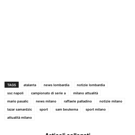
TAGS
atalanta
news lombardia
notizie lombardia
ssc napoli
campionato di serie a
milano attualità
mario pasalic
news milano
raffaele palladino
notizie milano
lazar samardzic
sport
sam beukema
sport milano
attualità milano