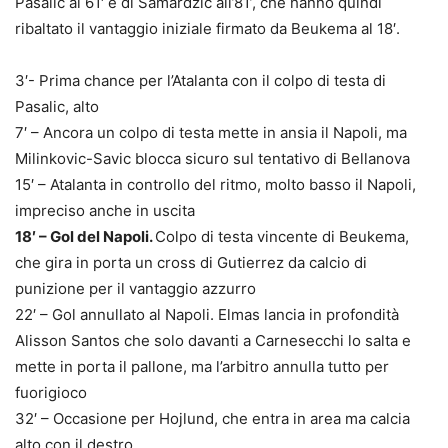
Pasalic al 61′ e di Samardzic all’81’, che hanno quindi
ribaltato il vantaggio iniziale firmato da Beukema al 18′.
3′- Prima chance per l’Atalanta con il colpo di testa di
Pasalic, alto
7′ – Ancora un colpo di testa mette in ansia il Napoli, ma
Milinkovic-Savic blocca sicuro sul tentativo di Bellanova
15′ – Atalanta in controllo del ritmo, molto basso il Napoli,
impreciso anche in uscita
18′ – Gol del Napoli.
Colpo di testa vincente di Beukema,
che gira in porta un cross di Gutierrez da calcio di
punizione per il vantaggio azzurro
22′ – Gol annullato al Napoli. Elmas lancia in profondità
Alisson Santos che solo davanti a Carnesecchi lo salta e
mette in porta il pallone, ma l’arbitro annulla tutto per
fuorigioco
32′ – Occasione per Hojlund, che entra in area ma calcia
alto con il destro