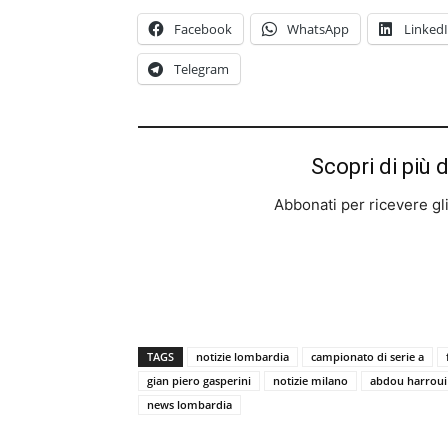
Facebook
WhatsApp
Linked
Telegram
Scopri di più 
Abbonati per ricevere gli u
TAGS
notizie lombardia
campionato di serie a
gian piero gasperini
notizie milano
abdou harroui
news lombardia