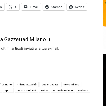
In
X
E-mail
Stampa
Reddit
da GazzettadiMilano.it
ltimi articoli inviati alla tua e-mail.
frosinone
milano attualità
duvan zapata
news milano
sport
ilario monterisi
calcio
attualità milano
atalanta