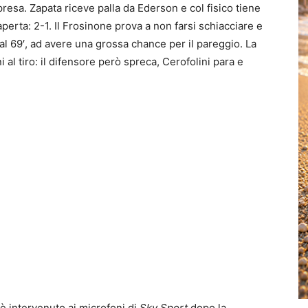
presa. Zapata riceve palla da Ederson e col fisico tiene
aperta: 2-1. Il Frosinone prova a non farsi schiacciare e
, al 69′, ad avere una grossa chance per il pareggio. La
 al tiro: il difensore però spreca, Cerofolini para e
 è intervenuto ai microfoni di
Sky Sport
dopo la