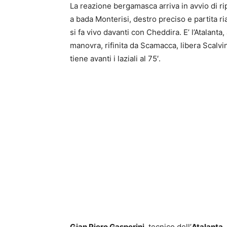
La reazione bergamasca arriva in avvio di ri
a bada Monterisi, destro preciso e partita ri
si fa vivo davanti con Cheddira. E’ l’Atalanta
manovra, rifinita da Scamacca, libera Scalvini
tiene avanti i laziali al 75′.
Gian Piero Gasperini
, tecnico dell’
Atalanta
,