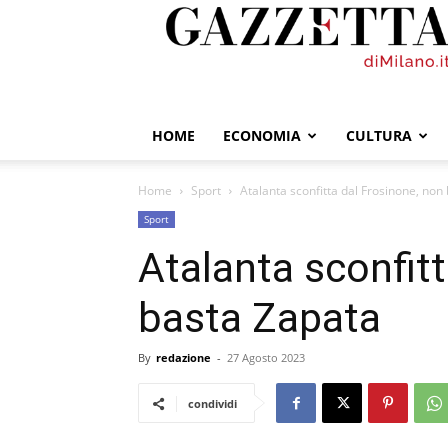
GazzettadiMilano.it
HOME
ECONOMIA
CULTURA
Home
Sport
Atalanta sconfitta dal Frosinone, non
Sport
Atalanta sconfit
basta Zapata
By
redazione
-
27 Agosto 2023
condividi