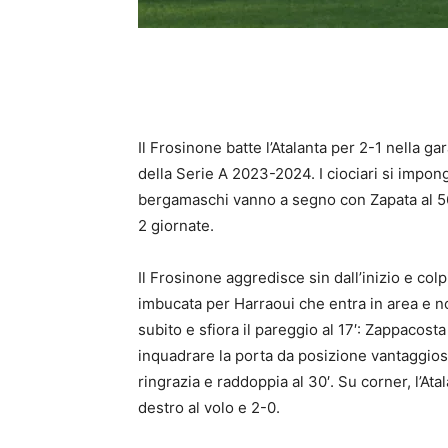
Il Frosinone batte l’Atalanta per 2-1
nella ga
della Serie A 2023-2024. I ciociari si impongo
bergamaschi vanno a segno con Zapata al 56
2 giornate.
Il Frosinone aggredisce sin dall’inizio e col
imbucata per Harraoui che entra in area e non
subito e sfiora il pareggio al 17′: Zappacost
inquadrare la porta da posizione vantaggiosa
ringrazia e raddoppia al 30′. Su corner, l’Ata
destro al volo e 2-0.