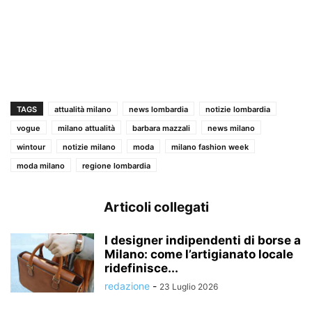
TAGS
attualità milano
news lombardia
notizie lombardia
vogue
milano attualità
barbara mazzali
news milano
wintour
notizie milano
moda
milano fashion week
moda milano
regione lombardia
Articoli collegati
I designer indipendenti di borse a
Milano: come l’artigianato locale
ridefinisce...
redazione
-
23 Luglio 2026