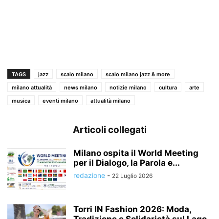
TAGS
jazz
scalo milano
scalo milano jazz & more
milano attualità
news milano
notizie milano
cultura
arte
musica
eventi milano
attualità milano
Articoli collegati
Milano ospita il World Meeting
per il Dialogo, la Parola e...
redazione
-
22 Luglio 2026
Torri IN Fashion 2026: Moda,
Tradizione e Solidarietà sul Lago