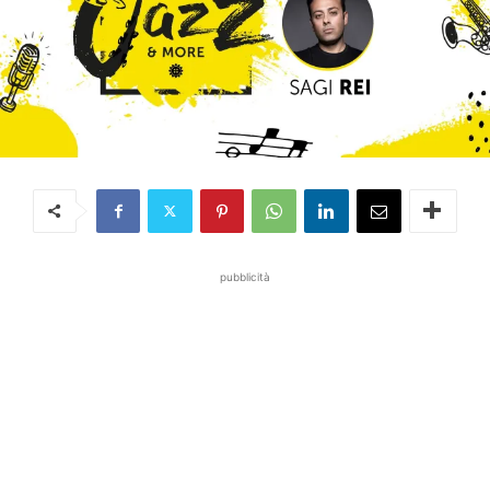
pubblicità