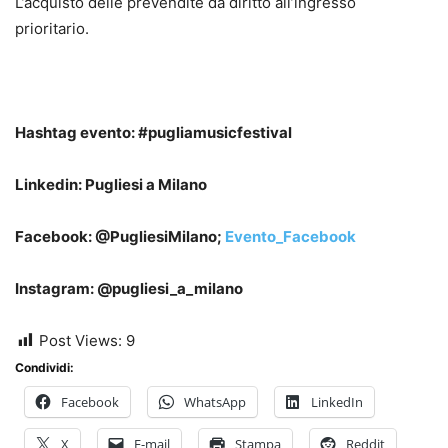
L’acquisto delle prevendite dà diritto all’ingresso
prioritario.
Hashtag evento: #pugliamusicfestival
Linkedin: Pugliesi a Milano
Facebook: @PugliesiMilano;
Evento_Facebook
Instagram: @pugliesi_a_milano
Post Views:
9
Condividi:
Facebook
WhatsApp
LinkedIn
X
E-mail
Stampa
Reddit