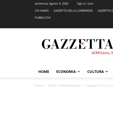
domenica, Agosto 9, 2026
Sign in / Join
CHI SIAMO
GAZZETTA DELLA LOMBARDIA
GAZZETTA 
PUBBLICITA’
GazzettadiMilano.it
HOME
ECONOMIA
CULTURA
Home
Eventi e Manifestazioni
Il peggio di Cinza 