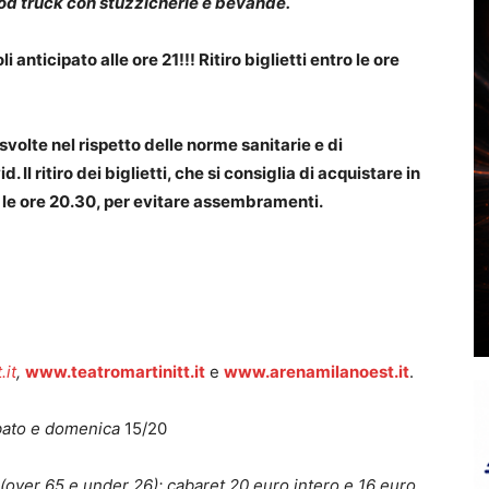
food truck con stuzzicherie e bevande.
anticipato alle ore 21!!! Ritiro biglietti entro le ore
svolte nel rispetto delle norme sanitarie e di
 Il ritiro dei biglietti, che si consiglia di acquistare in
 le ore 20.30, per evitare assembramenti.
.it
,
www.teatromartinitt.it
e
www.arenamilanoest.it
.
bato e domenica
15/20
 (over 65 e under 26); cabaret 20 euro intero e 16 euro