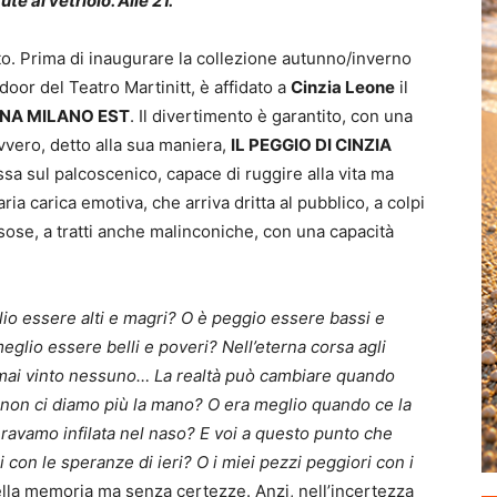
ute al vetriolo. Alle 21.
erto. Prima di inaugurare la collezione autunno/inverno
door del Teatro Martinitt, è affidato a
Cinzia Leone
il
NA MILANO EST
. Il divertimento è garantito, con una
vvero, detto alla sua maniera,
IL PEGGIO DI CINZIA
sa sul palcoscenico, capace di ruggire alla vita ma
ia carica emotiva, che arriva dritta al pubblico, a colpi
ssose, a tratti anche malinconiche, con una capacità
io essere alti e magri? O è peggio essere bassi e
meglio essere belli e poveri? Nell’eterna corsa agli
 mai vinto nessuno… La realtà può cambiare quando
 non ci diamo più la mano? O era meglio quando ce la
ravamo infilata nel naso? E voi a questo punto che
 con le speranze di ieri? O i miei pezzi peggiori con i
la memoria ma senza certezze. Anzi, nell’incertezza