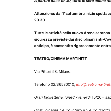
A partire dalle 19.30, tutte le sere anche 
Attenzione: dal 1°settembre inizio spettacoli 
20.30
Tutte le attività nella nuova Arena saranno 
sicurezza previste dai disciplinari anti-Covid.
anticipo, è consentito rigorosamente entro
TEATRO/CINEMA MARTINITT
Via Pitteri 58, Milano.
Telefono 02/36580010,
info@teatromartinitt
Orari biglietteria:
lunedì-
venerdì
10/20 –
sa
Costi: cinema 7 euro intero e 5 euro ridotto