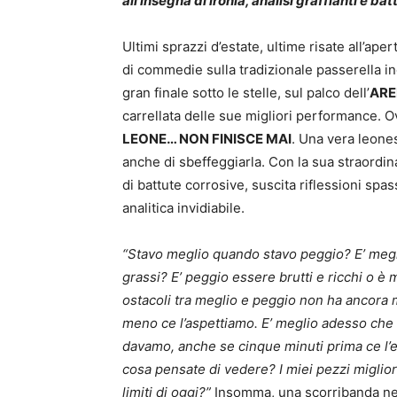
all’insegna di ironia, analisi graffianti e batt
Ultimi sprazzi d’estate, ultime risate all’ap
di commedie sulla tradizionale passerella in
gran finale sotto le stelle, sul palco dell’
ARE
carrellata delle sue migliori performance. O
LEONE… NON FINISCE MAI
. Una vera leones
anche di sbeffeggiarla. Con la sua straordinar
di battute corrosive, suscita riflessioni spa
analitica invidiabile.
“Stavo meglio quando stavo peggio? E’ megl
grassi? E’ peggio essere brutti e ricchi o è 
ostacoli tra meglio e peggio non ha ancora
meno ce l’aspettiamo. E’ meglio adesso che
davamo, anche se cinque minuti prima ce l’e
cosa pensate di vedere? I miei pezzi migliori
limiti di oggi?”
Insomma, una scorribanda nel