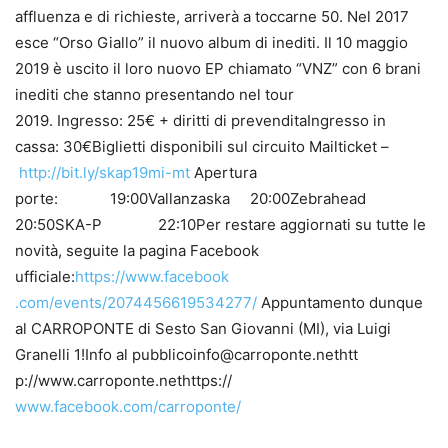
affluenza e di richieste, arriverà a toccarne 50. Nel 2017
esce “Orso Giallo” il nuovo album di inediti. Il 10 maggio
2019 è uscito il loro nuovo EP chiamato “VNZ” con 6 brani
inediti che stanno presentando nel tour
2019. Ingresso: 25€ + diritti di prevenditaIngresso in
cassa: 30€Biglietti disponibili sul circuito Mailticket –
http://bit.ly/skap19mi-mt
Ap
ertura
porte: 19:00Vallan
zaska 20:00Zebrahead
20:50SKA-P 22:10Per restare aggiornati su tutte le
novità, seguite la pagina Facebook
ufficiale:
https://www.facebook
.com/events/2074456619534277/
Appuntamento dunque
al CARROPONTE di Sesto San Giovanni (MI), via Luigi
Granelli 1!Info al pubblicoinfo@carroponte.nethtt
p://www.carroponte.nethttps://
www.facebook.com/carroponte/