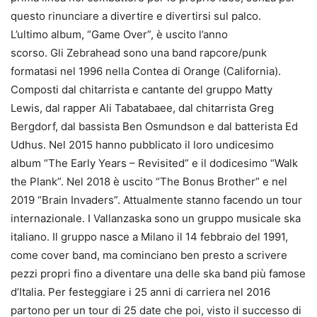
questo rinunciare a divertire e divertirsi sul palco.
L’ultimo album, “Game Over”, è uscito l’anno
scorso. Gli Zebrahead sono una band rapcore/punk
formatasi nel 1996 nella Contea di Orange (California).
Composti dal chitarrista e cantante del gruppo Matty
Lewis, dal rapper Ali Tabatabaee, dal chitarrista Greg
Bergdorf, dal bassista Ben Osmundson e dal batterista Ed
Udhus. Nel 2015 hanno pubblicato il loro undicesimo
album “The Early Years – Revisited” e il dodicesimo “Walk
the Plank”. Nel 2018 è uscito “The Bonus Brother” e nel
2019 “Brain Invaders”. Attualmente stanno facendo un tour
internazionale. I Vallanzaska sono un gruppo musicale ska
italiano. Il gruppo nasce a Milano il 14 febbraio del 1991,
come cover band, ma cominciano ben presto a scrivere
pezzi propri fino a diventare una delle ska band più famose
d’Italia. Per festeggiare i 25 anni di carriera nel 2016
partono per un tour di 25 date che poi, visto il successo di