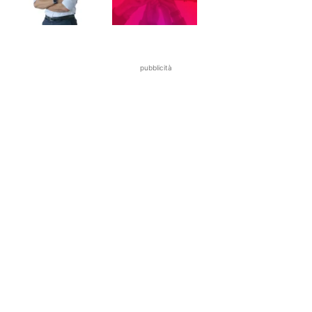
pubblicità