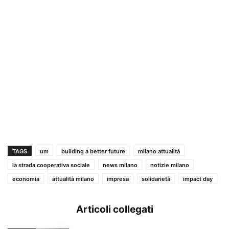
TAGS
um
building a better future
milano attualità
la strada cooperativa sociale
news milano
notizie milano
economia
attualità milano
impresa
solidarietà
impact day
Articoli collegati