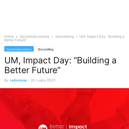
Home
GazzettaEconomy
Storytelling
UM, Impact Day: “Building a
Better Future”
GazzettaEconomy
Storytelling
UM, Impact Day: “Building a
Better Future”
By
redazione
-
20 Luglio 2023