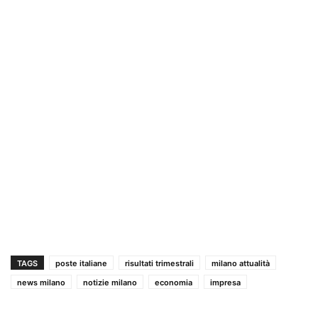
TAGS
poste italiane
risultati trimestrali
milano attualità
news milano
notizie milano
economia
impresa