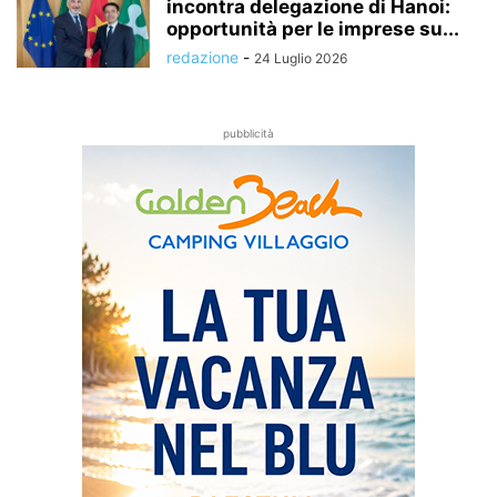
incontra delegazione di Hanoi:
opportunità per le imprese su...
redazione
-
24 Luglio 2026
pubblicità