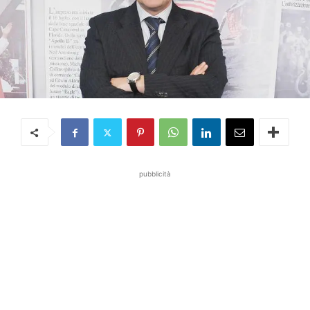
pubblicità