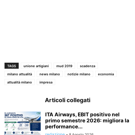
TAGS
unione artigiani
mud 2019
scadenza
milano attualità
news milano
notizie milano
economia
attualità milano
impresa
Articoli collegati
ITA Airways, EBIT positivo nel
primo semestre 2026: migliora la
performance...
redazione
-
8 Agosto 2026