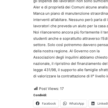
gli stipendi dei lavoratori non sono sufficien
Aler e di proprietà dei Comuni alcune analisi 
Manca un piano di manutenzione straordinar
interventi all’abitare. Nessuno però parla di 
lavoratori che preveda un aiuto per la casa 
Noi rilanceremo ancora più fortemente il tema
studenti anche e soprattutto attraverso l’Ed
settore. Solo così potremmo davvero pensare
della nostra regione. Al Governo con la
Associazioni degli inquilini abbiamo chiest
nazionale, il ripristino del finanziamento de
legge 431/98, il supporto alle famiglie sfra
di valorizzare la contrattazione di II° livel
Post Views:
17
Condividi:
Facebook
WhatsApp
Linked