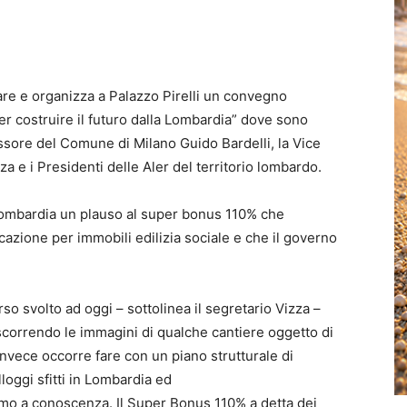
are e organizza a Palazzo Pirelli un convegno
 per costruire il futuro dalla Lombardia” dove sono
essore del Comune di Milano Guido Bardelli, la Vice
e i Presidenti delle Aler del territorio lombardo.
a Lombardia un plauso al super bonus 110% che
icazione per immobili edilizia sociale e che il governo
o svolto ad oggi – sottolinea il segretario Vizza –
scorrendo le immagini di qualche cantiere oggetto di
nvece occorre fare con un piano strutturale di
lloggi sfitti in Lombardia ed
iamo a conoscenza. Il Super Bonus 110% a detta dei