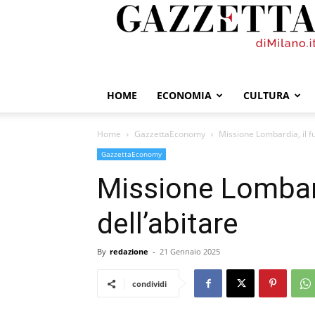
GazzettadiMilano.it
HOME
ECONOMIA
CULTURA
Home
GazzettaEconomy
Missione Lombardia, il fu
GazzettaEconomy
Missione Lombard
dell’abitare
By
redazione
-
21 Gennaio 2025
condividi