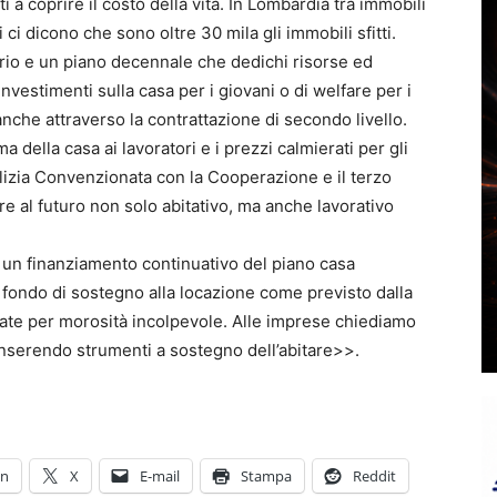
ti a coprire il costo della vita. In Lombardia tra immobili
ci dicono che sono oltre 30 mila gli immobili sfitti.
io e un piano decennale che dedichi risorse ed
investimenti sulla casa per i giovani o di welfare per i
anche attraverso la contrattazione di secondo livello.
 della casa ai lavoratori e i prezzi calmierati per gli
ilizia Convenzionata con la Cooperazione e il terzo
 al futuro non solo abitativo, ma anche lavorativo
o un finanziamento continuativo del piano casa
l fondo di sostegno alla locazione come previsto dalla
ttate per morosità incolpevole. Alle imprese chiediamo
lo inserendo strumenti a sostegno dell’abitare>>.
In
X
E-mail
Stampa
Reddit