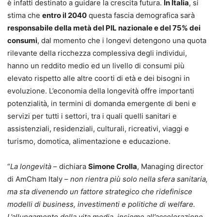
è infatti destinato a guidare la crescita futura.
In Italia
, si
stima che
entro il 2040
questa fascia demografica sarà
responsabile della metà del PIL nazionale e del 75% dei
consumi
, dal momento che i longevi detengono una quota
rilevante della ricchezza complessiva degli individui,
hanno un reddito medio ed un livello di consumi più
elevato rispetto alle altre coorti di età e dei bisogni in
evoluzione. L’economia della longevità offre importanti
potenzialità, in termini di domanda emergente di beni e
servizi per tutti i settori, tra i quali quelli sanitari e
assistenziali, residenziali, culturali, ricreativi, viaggi e
turismo, domotica, alimentazione e educazione.
“
La longevità
– dichiara
Simone Crolla
, Managing director
di AmCham Italy –
non rientra più solo nella sfera sanitaria,
ma sta divenendo un fattore strategico che ridefinisce
modelli di business, investimenti e politiche di welfare.
L’allungamento della vita media, insieme all’accelerazione