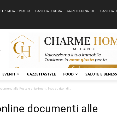
DELL’EMILIA ROMAGNA
GAZZETTA DI ROMA
GAZZETTA DI NAPOLI
GAZZETTA D
EVENTI
GAZZETTASTYLE
FOOD
SALUTE E BENES
ocumenti alle Poste e chiarimenti Inps su titoli di...
 online documenti alle