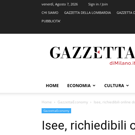
venerdì, Agosto 7, 2026
Sign in / Join
CHI SIAMO
GAZZETTA DELLA LOMBARDIA
GAZZETTA 
PUBBLICITA’
GazzettadiMilano.it
HOME
ECONOMIA
CULTURA
Home
GazzettaEconomy
Isee, richiedibili online d
GazzettaEconomy
Isee, richiedibili