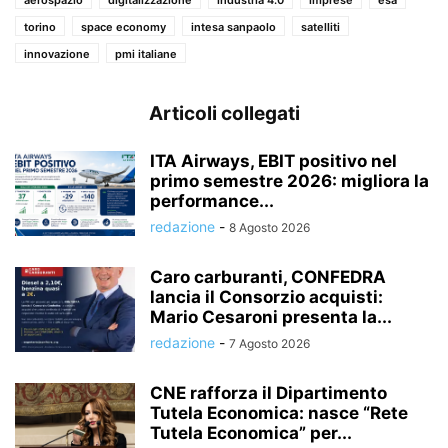
aerospazio
digitalizzazione
industria 4.0
imprese
esa
torino
space economy
intesa sanpaolo
satelliti
innovazione
pmi italiane
Articoli collegati
ITA Airways, EBIT positivo nel
primo semestre 2026: migliora la
performance...
redazione
-
8 Agosto 2026
Caro carburanti, CONFEDRA
lancia il Consorzio acquisti:
Mario Cesaroni presenta la...
redazione
-
7 Agosto 2026
CNE rafforza il Dipartimento
Tutela Economica: nasce “Rete
Tutela Economica” per...