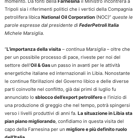
momento. Da fonti della
Farnesina
il Ministro incontrerà a
Tripoli sia i riferimenti politici che i vertici della Compagnia
petrolifera libica
National Oil Corporation
(NOC)”
queste
le
parole espresse dal presidente di
FederPetroli Italia
Michele Marsiglia.
“
L’importanza della visita
– continua Marsiglia –
oltre che
per un possibile processo di pace, riveste per noi del
settore dell’
Oil & Gas
un passo in avanti per le attività
energetiche italiane ed internazionali in Libia. Nonostante
le continue fibrillazioni del Governo libico e delle diverse
parti coinvolte nel conflitto, già dai primi di luglio fu
annunciato lo
sblocco dell’export petrolifero
e l’inizio di
una produzione di greggio che nel tempo, potrà spingersi
verso i livelli produttivi di anni fa.
La situazione in Libia sta
pian piano migliorando
, confidiamo in questa visita del
capo della Farnesina per un
migliore e più definito ruolo
dell’Italia
.