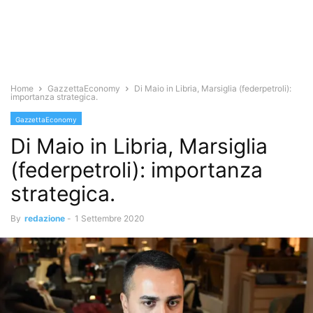
Home
GazzettaEconomy
Di Maio in Libria, Marsiglia (federpetroli):
importanza strategica.
GazzettaEconomy
Di Maio in Libria, Marsiglia
(federpetroli): importanza
strategica.
By
redazione
-
1 Settembre 2020