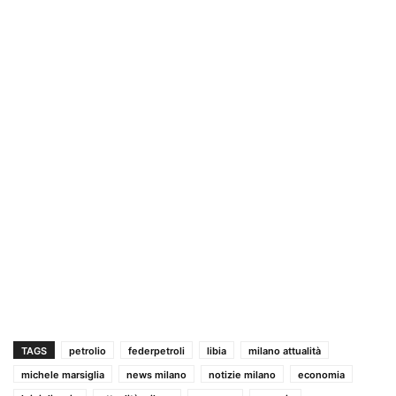
TAGS
petrolio
federpetroli
libia
milano attualità
michele marsiglia
news milano
notizie milano
economia