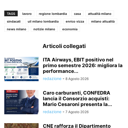
TAGS
lavoro
regione lombardia
casa
attualità milano
sindacati
uil milano lombardia
enrico vizza
milano attualità
news milano
notizie milano
economia
Articoli collegati
ITA Airways, EBIT positivo nel
primo semestre 2026: migliora la
performance...
redazione
-
8 Agosto 2026
Caro carburanti, CONFEDRA
lancia il Consorzio acquisti:
Mario Cesaroni presenta la...
redazione
-
7 Agosto 2026
CNE rafforza il Dipartimento