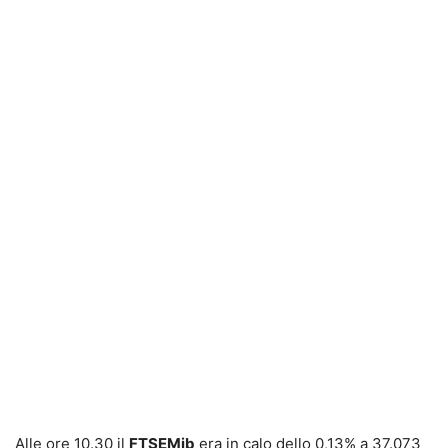
Alle ore 10.30 il
FTSEMib
era in calo dello 0,13% a 37.073