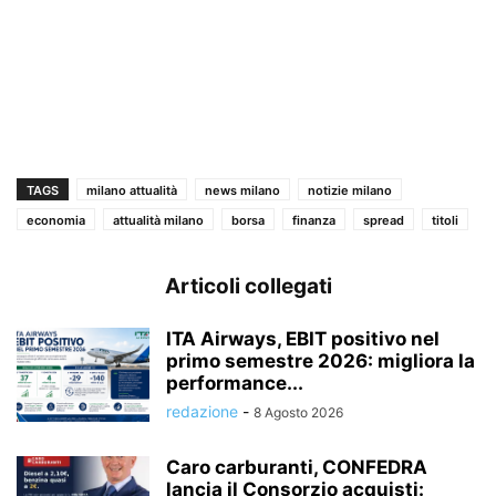
TAGS
milano attualità
news milano
notizie milano
economia
attualità milano
borsa
finanza
spread
titoli
Articoli collegati
ITA Airways, EBIT positivo nel
primo semestre 2026: migliora la
performance...
redazione
-
8 Agosto 2026
Caro carburanti, CONFEDRA
lancia il Consorzio acquisti: