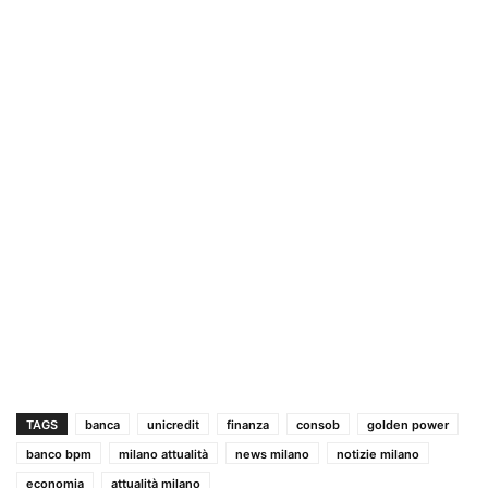
TAGS
banca
unicredit
finanza
consob
golden power
banco bpm
milano attualità
news milano
notizie milano
economia
attualità milano