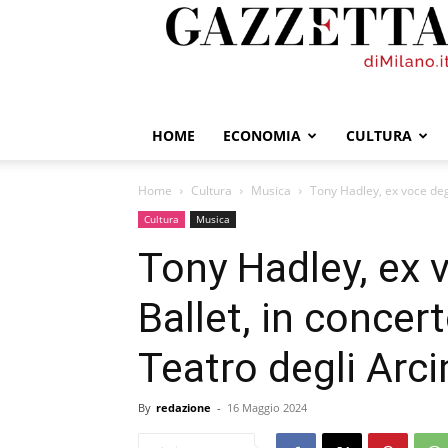
GazzettadiMilano.it
HOME
ECONOMIA
CULTURA
Home
Cultura
Musica
Tony Hadley, ex voce deg
Cultura
Musica
Tony Hadley, ex 
Ballet, in concer
Teatro degli Arc
By
redazione
-
16 Maggio 2024