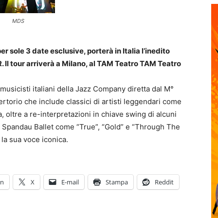
MDS
r sole 3 date esclusive, porterà in Italia l’inedito
Il tour arriverà a Milano, al TAM Teatro TAM Teatro
usicisti italiani della Jazz Company diretta dal M°
torio che include classici di artisti leggendari come
, oltre a re-interpretazioni in chiave swing di alcuni
gli Spandau Ballet come “True”, “Gold” e “Through The
la sua voce iconica.
In
X
E-mail
Stampa
Reddit