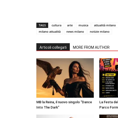
TAGS
cultura
arte
musica
attualità milano
milano attualità
news milano
notizie milano
Articoli collegati
MORE FROM AUTHOR
MB la Reina, il nuovo singolo “Dance
La Festa de
Into The Dark”
Parco Form