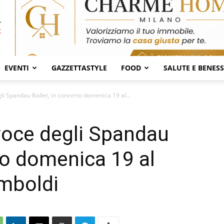
EVENTI
GAZZETTASTYLE
FOOD
SALUTE E BENES
li Spandau Ballet, in concerto domenica 19 al...
voce degli Spandau
to domenica 19 al
imboldi