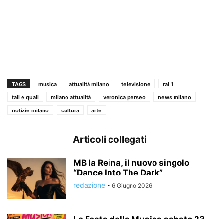
TAGS
musica
attualità milano
televisione
rai 1
tali e quali
milano attualità
veronica perseo
news milano
notizie milano
cultura
arte
Articoli collegati
MB la Reina, il nuovo singolo
“Dance Into The Dark”
redazione
-
6 Giugno 2026