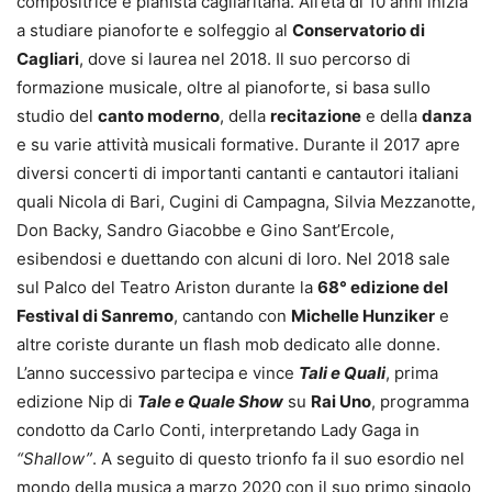
compositrice e pianista cagliaritana. All’età di 10 anni inizia
a studiare pianoforte e solfeggio al
Conservatorio di
Cagliari
, dove si laurea nel 2018. Il suo percorso di
formazione musicale, oltre al pianoforte, si basa sullo
studio del
canto moderno
, della
recitazione
e della
danza
e su varie attività musicali formative. Durante il 2017 apre
diversi concerti di importanti cantanti e cantautori italiani
quali Nicola di Bari, Cugini di Campagna, Silvia Mezzanotte,
Don Backy, Sandro Giacobbe e Gino Sant’Ercole,
esibendosi e duettando con alcuni di loro. Nel 2018 sale
sul Palco del Teatro Ariston durante la
68° edizione del
Festival di Sanremo
, cantando con
Michelle Hunziker
e
altre coriste durante un flash mob dedicato alle donne.
L’anno successivo partecipa e vince
Tali e Quali
, prima
edizione Nip di
Tale e Quale Show
su
Rai Uno
, programma
condotto da Carlo Conti, interpretando Lady Gaga in
“Shallow”
. A seguito di questo trionfo fa il suo esordio nel
mondo della musica a marzo 2020 con il suo primo singolo