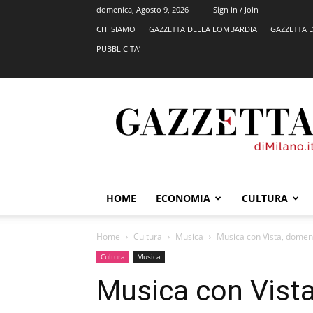
domenica, Agosto 9, 2026
Sign in / Join
CHI SIAMO
GAZZETTA DELLA LOMBARDIA
GAZZETTA 
PUBBLICITA’
GazzettadiMilano.it
HOME
ECONOMIA
CULTURA
Home
Cultura
Musica
Musica con Vista, domen
Cultura
Musica
Musica con Vist