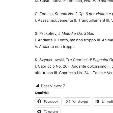
M. Castelnuovo – Tedesco,
Notturno adriati
G. Enescu,
Sonata No. 2 Op. 6 per violino e 
I. Assez mouvementé II. Tranquillement III. V
S. Prokofiev,
5 Melodie Op. 35bis
I. Andante II. Lento, ma non troppo III. Ani
V. Andante non troppo
K. Szymanowski,
Tre Capricci di Paganini O
I. Capriccio No. 20 – Andante dolcissimo II.
affettuoso III. Capriccio No. 24 – Tema e Var
Post Views:
7
Condividi:
Facebook
WhatsApp
Linked
Telegram