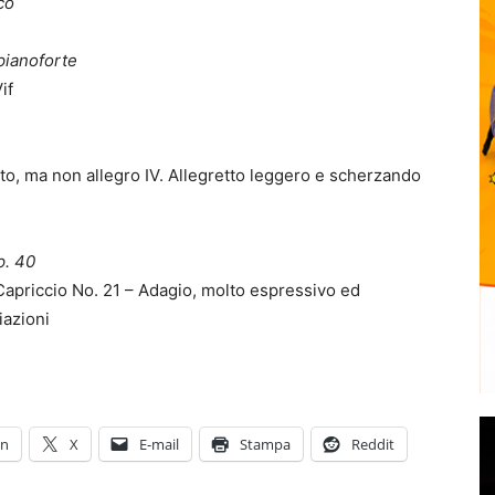
co
pianoforte
if
mato, ma non allegro IV. Allegretto leggero e scherzando
p. 40
 Capriccio No. 21 – Adagio, molto espressivo ed
iazioni
In
X
E-mail
Stampa
Reddit