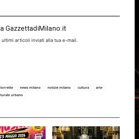
da GazzettadiMilano.it
ltimi articoli inviati alla tua e-mail.
 torrette
news milano
notizie milano
cultura
arte
lturale urbano