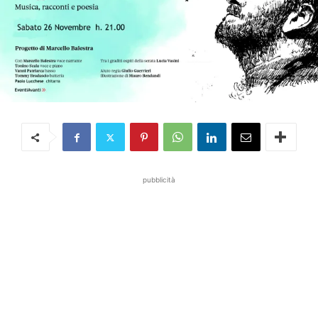
pubblicità