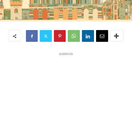
pubblicità