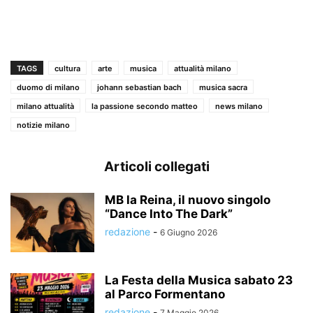
TAGS
cultura
arte
musica
attualità milano
duomo di milano
johann sebastian bach
musica sacra
milano attualità
la passione secondo matteo
news milano
notizie milano
Articoli collegati
MB la Reina, il nuovo singolo
“Dance Into The Dark”
redazione
-
6 Giugno 2026
La Festa della Musica sabato 23
al Parco Formentano
redazione
-
7 Maggio 2026