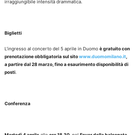
irraggiungibile intensità drammatica.
Biglietti
L’ingresso al concerto del 5 aprile in Duomo
è gratuito con
prenotazione obbligatoria sul sito
www.duomomilano.it
,
a partire dal 28 marzo, fino a esaurimento disponibilità di
posti
.
Conferenza
Martedì 4 aprile
alle
ore 18.30
, nel
Foyer della balconata