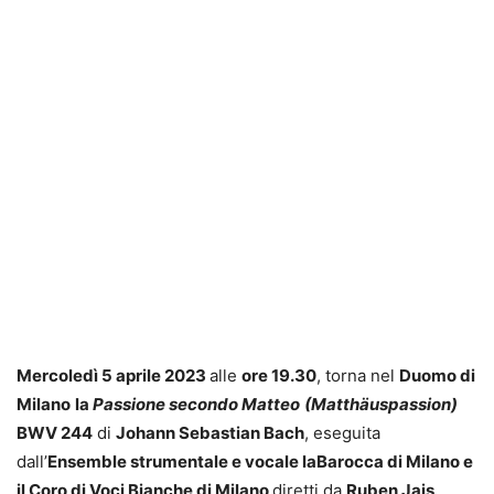
Mercoledì 5 aprile 2023
alle
ore 19.30
, torna nel
Duomo di
Milano
la
Passione secondo Matteo
(Matthäuspassion)
BWV 244
di
Johann Sebastian Bach
, eseguita
dall’
Ensemble strumentale e vocale laBarocca di Milano e
il Coro di Voci Bianche di Milano
diretti da
Ruben Jais
.