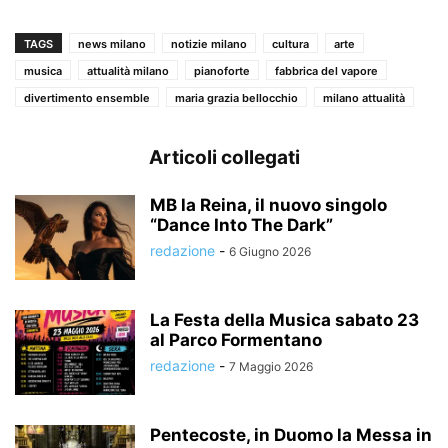
TAGS
news milano
notizie milano
cultura
arte
musica
attualità milano
pianoforte
fabbrica del vapore
divertimento ensemble
maria grazia bellocchio
milano attualità
Articoli collegati
MB la Reina, il nuovo singolo
“Dance Into The Dark”
redazione
-
6 Giugno 2026
La Festa della Musica sabato 23
al Parco Formentano
redazione
-
7 Maggio 2026
Pentecoste, in Duomo la Messa in