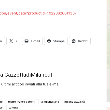
election/event/date?productId=10228626011367
In
X
E-mail
Stampa
Reddit
da GazzettadiMilano.it
ltimi articoli inviati alla tua e-mail.
ano
teatro franco parenti
la milanesiana
milano attualità
ibri
cultura