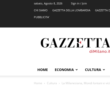
sabato, Agosto 8, 2026
Sign in / Join
CHI SIAMO
GAZZETTA DELLA LOMBARDIA
GAZZETTA 
PUBBLICITA’
GazzettadiMilano.it
HOME
ECONOMIA
CULTURA
Home
Cultura
La Milanesiana, Mondi lontani e vic