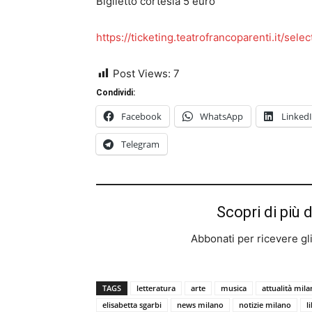
Biglietto cortesia 5 euro
https://ticketing.teatrofrancoparenti.it/s
Post Views:
7
Condividi:
Facebook
WhatsApp
Linked
Telegram
Scopri di più 
Abbonati per ricevere gli u
TAGS
letteratura
arte
musica
attualità mil
elisabetta sgarbi
news milano
notizie milano
l