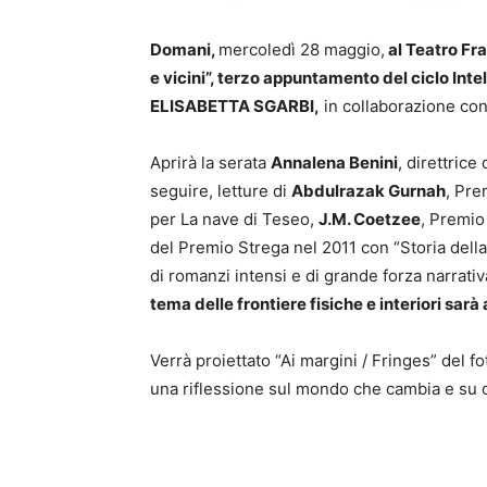
Domani,
mercoledì 28 maggio,
al Teatro Fr
e vicini”, terzo appuntamento del ciclo Inte
ELISABETTA SGARBI,
in collaborazione con
Aprirà la serata
Annalena Benini
, direttrice
seguire, letture di
Abdulrazak Gurnah
, Pre
per La nave di Teseo,
J.M. Coetzee
, Premio
del Premio Strega nel 2011 con “Storia dell
di romanzi intensi e di grande forza narrativa
tema delle frontiere fisiche e interiori sarà 
Verrà proiettato “Ai margini / Fringes” del f
una riflessione sul mondo che cambia e su ci