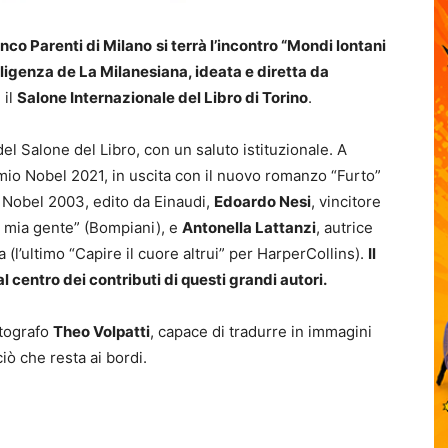
anco Parenti di Milano
si terrà l’incontro “Mondi lontani
lligenza de La Milanesiana, ideata e diretta da
 il
Salone Internazionale del Libro di Torino
.
 del Salone del Libro, con un saluto istituzionale. A
mio Nobel 2021, in uscita con il nuovo romanzo “Furto”
 Nobel 2003, edito da Einaudi,
Edoardo Nesi
, vincitore
a mia gente” (Bompiani), e
Antonella Lattanzi
, autrice
 (l’ultimo “Capire il cuore altrui” per HarperCollins).
Il
al centro dei contributi di questi grandi autori.
otografo
Theo Volpatti
, capace di tradurre in immagini
ò che resta ai bordi.