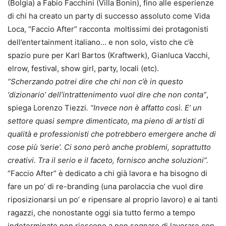
(Bolgia) a Fabio Facchini (Villa Bonin), fino alle esperienze
di chi ha creato un party di successo assoluto come Vida
Loca, “Faccio After” racconta moltissimi dei protagonisti
dell’entertainment italiano… e non solo, visto che c’è
spazio pure per Karl Bartos (Kraftwerk), Gianluca Vacchi,
elrow, festival, show girl, party, locali (etc).
“Scherzando potrei dire che chi non c’è in questo
‘dizionario’ dell’intrattenimento vuol dire che non conta”
,
spiega Lorenzo Tiezzi
. “Invece non è affatto così. E’ un
settore quasi sempre dimenticato, ma pieno di artisti di
qualità e professionisti che potrebbero emergere anche di
cose più ’serie’. Ci sono però anche problemi, soprattutto
creativi. Tra il serio e il faceto, fornisco anche soluzioni”.
“Faccio After” è dedicato a chi già lavora e ha bisogno di
fare un po’ di re-branding (una parolaccia che vuol dire
riposizionarsi un po’ e ripensare al proprio lavoro) e ai tanti
ragazzi, che nonostante oggi sia tutto fermo a tempo
indeterminato non riescono a non sognare di lavorare con