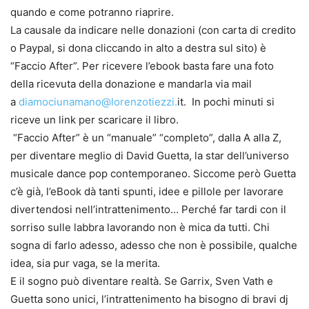
quando e come potranno riaprire.
La causale da indicare nelle donazioni (con carta di credito
o Paypal, si dona cliccando in alto a destra sul sito) è
“Faccio After”. Per ricevere l’ebook basta fare una foto
della ricevuta della donazione e mandarla via mail
a
diamociunamano@lorenzotiezzi.
it
. In pochi minuti si
riceve un link per scaricare il libro.
“Faccio After” è un “manuale” “completo”, dalla A alla Z,
per diventare meglio di David Guetta, la star dell’universo
musicale dance pop contemporaneo. Siccome però Guetta
c’è già, l’eBook dà tanti spunti, idee e pillole per lavorare
divertendosi nell’intrattenimento… Perché far tardi con il
sorriso sulle labbra lavorando non è mica da tutti. Chi
sogna di farlo adesso, adesso che non è possibile, qualche
idea, sia pur vaga, se la merita.
E il sogno può diventare realtà. Se Garrix, Sven Vath e
Guetta sono unici, l’intrattenimento ha bisogno di bravi dj