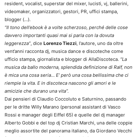
resident, vocalist, superstar del mixer, lucisti, vj, ballerini,
videomaker, organizzatori, gestori, PR, uffici stampa,
blogger (…).
“Il tono dell’ebook è a volte scherzoso, perché delle cose
davvero importanti quasi mai si parla con la dovuta
leggerezza”
, dice
Lorenzo Tiezzi
, l’autore, uno da oltre
vent’anni racconta dj, musica dance e discoteche come
ufficio stampa, giornalista e blogger di AllaDiscoteca.
“La
musica da ballo moderna, splendida definizione di Ralf, non
è mica una cosa seria… E’ però una cosa bellissima che ci
riempie la vita. E in discoteca nascono gli amori e le
amicizie che durano una vita”.
Dai pensieri di Claudio Coccoluto e Saturnino, passando
per le dritte Willy Marano (personal assistant di Vasco
Rossi e manager degli Eiffel 65) e quelle del dj manager
Alberto Gobbi e del top dj Cristian Marchi, una delle coppie
meglio assortite del panorama italiano, da Giordano Vecchi