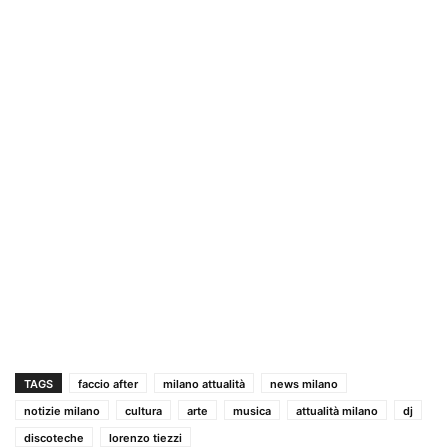
TAGS
faccio after
milano attualità
news milano
notizie milano
cultura
arte
musica
attualità milano
dj
discoteche
lorenzo tiezzi