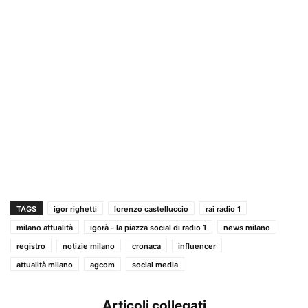
TAGS
igor righetti
lorenzo castelluccio
rai radio 1
milano attualità
igorà - la piazza social di radio 1
news milano
registro
notizie milano
cronaca
influencer
attualità milano
agcom
social media
Articoli collegati