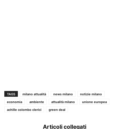
TAGS
milano attualità
news milano
notizie milano
economia
ambiente
attualità milano
unione europea
achille colombo clerici
green deal
Articoli collegati