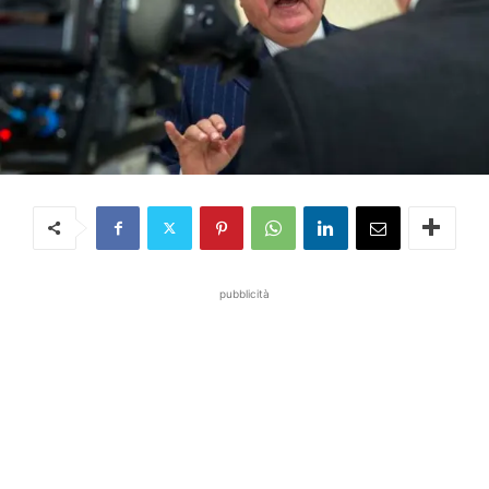
pubblicità