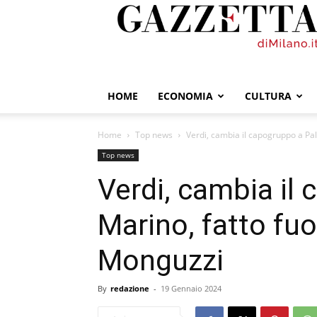
GazzettadiMilano.it
HOME
ECONOMIA
CULTURA
Home
Top news
Verdi, cambia il capogruppo a Pal
Top news
Verdi, cambia il
Marino, fatto fuo
Monguzzi
By
redazione
-
19 Gennaio 2024