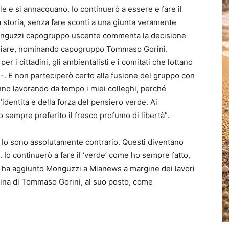
e e si annacquano. Io continuerò a essere e fare il
 storia, senza fare sconti a una giunta veramente
Monguzzi capogruppo uscente commenta la decisione
siliare, nominando capogruppo Tommaso Gorini.
er i cittadini, gli ambientalisti e i comitati che lottano
-. E non parteciperò certo alla fusione del gruppo con
tanno lavorando da tempo i miei colleghi, perché
dentità e della forza del pensiero verde. Ai
sempre preferito il fresco profumo di libertà”.
 Io sono assolutamente contrario. Questi diventano
 Io continuerò a fare il ‘verde’ come ho sempre fatto,
, ha aggiunto Monguzzi a Mianews a margine dei lavori
ina di Tommaso Gorini, al suo posto, come