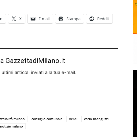
In
X
E-mail
Stampa
Reddit
da GazzettadiMilano.it
ltimi articoli inviati alla tua e-mail.
attualità milano
consiglio comunale
verdi
carlo monguzzi
notizie milano