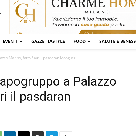
EVENTI
GAZZETTASTYLE
FOOD
SALUTE E BENES
azzo Marino, fatto fuori il pasdaran Monguzzi
 capogruppo a Palazzo
ri il pasdaran