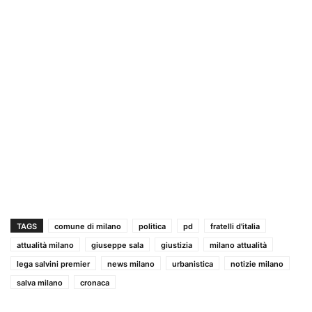
TAGS
comune di milano
politica
pd
fratelli d'italia
attualità milano
giuseppe sala
giustizia
milano attualità
lega salvini premier
news milano
urbanistica
notizie milano
salva milano
cronaca