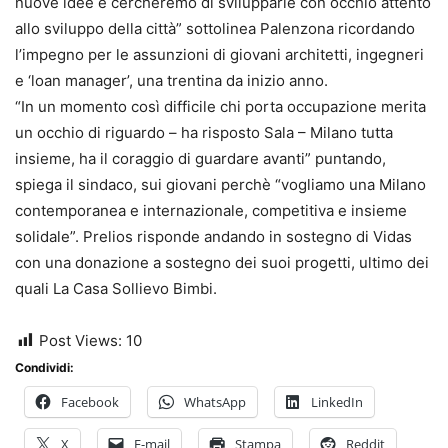
nuove idee e cercheremo di svilupparle con occhio attento
allo sviluppo della città” sottolinea Palenzona ricordando
l’impegno per le assunzioni di giovani architetti, ingegneri
e ‘loan manager’, una trentina da inizio anno.
“In un momento così difficile chi porta occupazione merita
un occhio di riguardo – ha risposto Sala – Milano tutta
insieme, ha il coraggio di guardare avanti” puntando,
spiega il sindaco, sui giovani perchè “vogliamo una Milano
contemporanea e internazionale, competitiva e insieme
solidale”. Prelios risponde andando in sostegno di Vidas
con una donazione a sostegno dei suoi progetti, ultimo dei
quali La Casa Sollievo Bimbi.
Post Views:
10
Condividi:
Facebook
WhatsApp
LinkedIn
X
E-mail
Stampa
Reddit