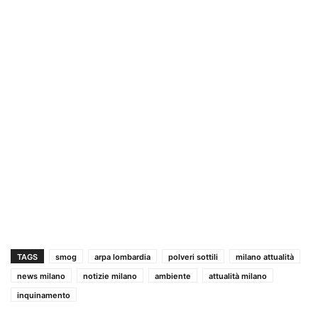
TAGS
smog
arpa lombardia
polveri sottili
milano attualità
news milano
notizie milano
ambiente
attualità milano
inquinamento