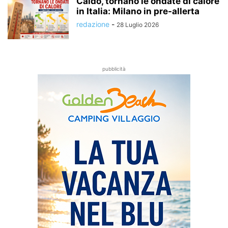
Caldo, tornano le ondate di calore
in Italia: Milano in pre-allerta
redazione
-
28 Luglio 2026
pubblicità