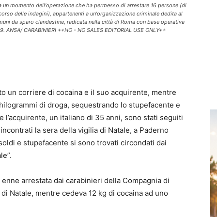
ra un momento dell'operazione che ha permesso di arrestare 16 persone (di
corso delle indagini), appartenenti a un'organizzazione criminale dedita al
omuni da sparo clandestine, radicata nella città di Roma con base operativa
e 2019. ANSA/ CARABINIERI ++HO - NO SALES EDITORIAL USE ONLY++
to un corriere di cocaina e il suo acquirente, mentre
2 chilogrammi di droga, sequestrando lo stupefacente e
e l’acquirente, un italiano di 35 anni, sono stati seguiti
ncontrati la sera della vigilia di Natale, a Paderno
di e stupefacente si sono trovati circondati dai
le”.
 enne arrestata dai carabinieri della Compagnia di
 di Natale, mentre cedeva 12 kg di cocaina ad uno