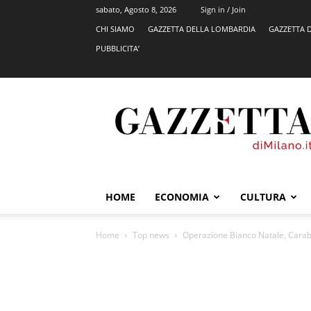
sabato, Agosto 8, 2026
Sign in / Join
CHI SIAMO
GAZZETTA DELLA LOMBARDIA
GAZZETTA 
PUBBLICITA’
GazzettadiMilano.it
HOME
ECONOMIA
CULTURA
Home
Top news
Operazione Bianco Natale, Carabin