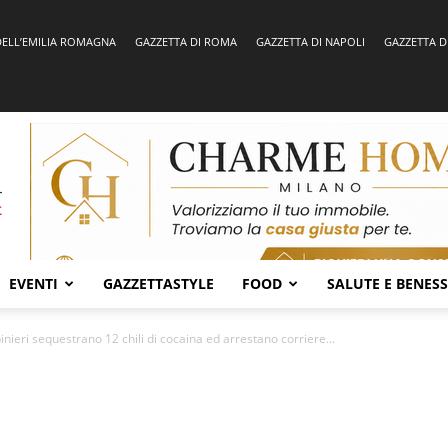
DELL’EMILIA ROMAGNA
GAZZETTA DI ROMA
GAZZETTA DI NAPOLI
GAZZETTA D
EVENTI
GAZZETTASTYLE
FOOD
SALUTE E BENES
ieri sequestrano 12 chili di cocaina ed arrestano corriere...