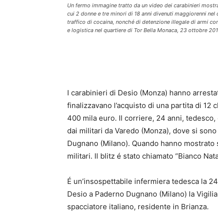
Un fermo immagine tratto da un video dei carabinieri most
cui 2 donne e tre minori di 18 anni divenuti maggiorenni nel 
traffico di cocaina, nonché di detenzione illegale di armi c
e logistica nel quartiere di Tor Bella Monaca, 23 ottobr
I carabinieri di Desio (Monza) hanno arresta
finalizzavano l’acquisto di una partita di 1
400 mila euro. Il corriere, 24 anni, tedesco, 
dai militari da Varedo (Monza), dove si sono i
Dugnano (Milano). Quando hanno mostrato sol
militari. Il blitz é stato chiamato “Bianco Nata
É un’insospettabile infermiera tedesca la 24
Desio a Paderno Dugnano (Milano) la Vigilia
spacciatore italiano, residente in Brianza.