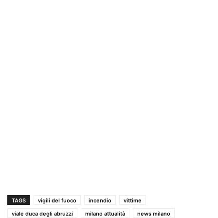
TAGS
vigili del fuoco
incendio
vittime
viale duca degli abruzzi
milano attualità
news milano