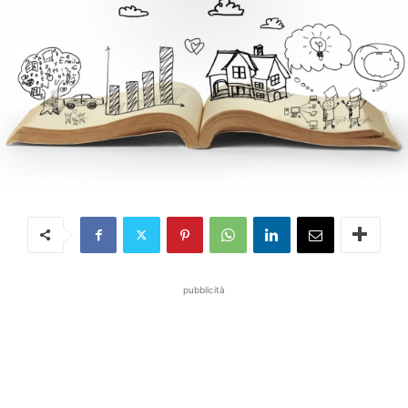
pubblicità