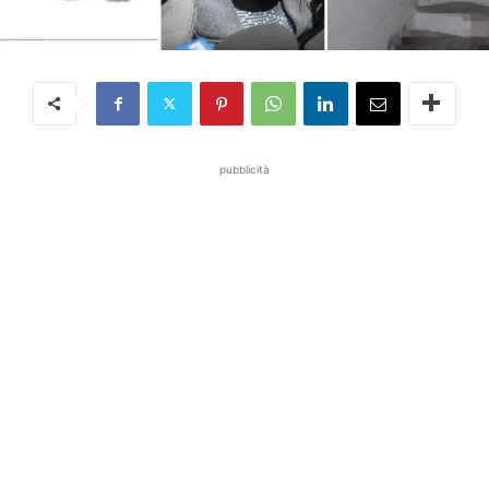
pubblicità