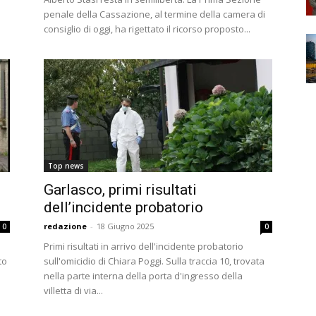
penale della Cassazione, al termine della camera di
consiglio di oggi, ha rigettato il ricorso proposto...
Top news
Garlasco, primi risultati
dell’incidente probatorio
redazione
-
18 Giugno 2025
0
0
Primi risultati in arrivo dell'incidente probatorio
to
sull'omicidio di Chiara Poggi. Sulla traccia 10, trovata
nella parte interna della porta d'ingresso della
villetta di via...