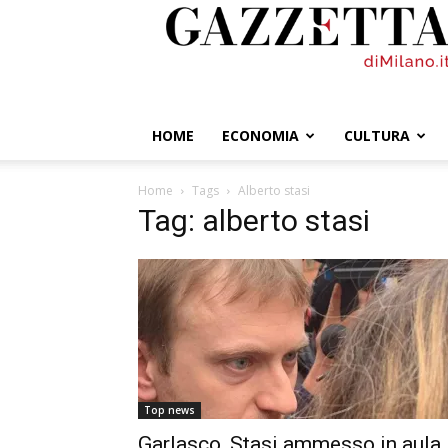
GazzettadiMilano.it
HOME
ECONOMIA
CULTURA
Home
Tags
Alberto stasi
Tag: alberto stasi
Top news
Garlasco, Stasi ammesso in aula