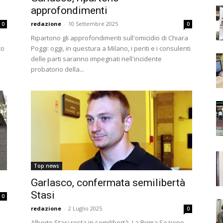
approfondimenti
redazione
-
10 Settembre 2025
0
0
Ripartono gli approfondimenti sull'omicidio di Chiara
to
Poggi: oggi, in questura a Milano, i periti e i consulenti
delle parti saranno impegnati nell'incidente
probatorio della...
Top news
Garlasco, confermata semilibertà
Stasi
0
redazione
-
2 Luglio 2025
0
Alberto Stasi resta in semilibertà. La Prima Sezione