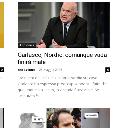
Top news
Garlasco, Nordio: comunque vada
finirà male
redazione
-
28 Maggio 2025
0
0
o
Il Ministro della Giustizia Carlo Nordio sul caso
e
Garlasco ha espresso preoccupazione sul fatto che,
qualunque sia l'esito, la vicenda finirà male. Se
l'imputato è...