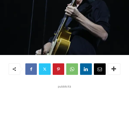
pubblicità