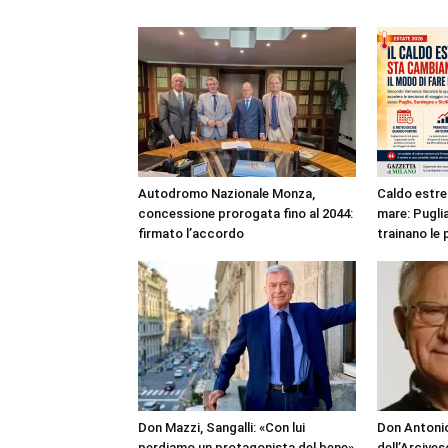
Autodromo Nazionale Monza,
Caldo estre
concessione prorogata fino al 2044:
mare: Puglia
firmato l’accordo
trainano le 
Don Mazzi, Sangalli: «Con lui
Don Antonio
perdiamo un protagonista del bene»
dell’Arcives