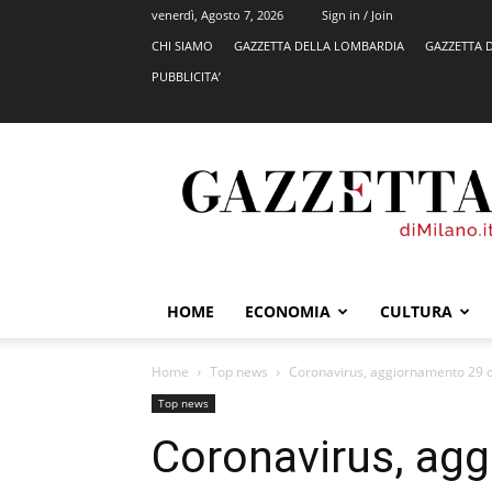
venerdì, Agosto 7, 2026
Sign in / Join
CHI SIAMO
GAZZETTA DELLA LOMBARDIA
GAZZETTA 
PUBBLICITA’
GazzettadiMilano.it
HOME
ECONOMIA
CULTURA
Home
Top news
Coronavirus, aggiornamento 29 ott
Top news
Coronavirus, ag