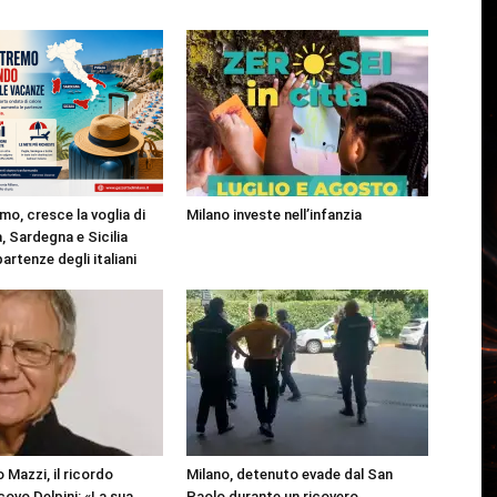
mo, cresce la voglia di
Milano investe nell’infanzia
, Sardegna e Sicilia
partenze degli italiani
 Mazzi, il ricordo
Milano, detenuto evade dal San
covo Delpini: «La sua
Paolo durante un ricovero