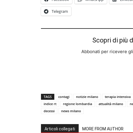
Telegram
Scopri di più 
Abbonati per ricevere gli u
TAGS
contagi
notizie milano
terapia intensiva
indice rt
regione lombardia
attualità milano
n
decessi
news milano
Articoli collegati
MORE FROM AUTHOR