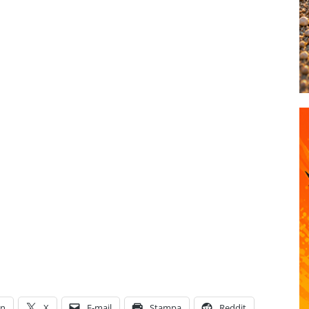
In
X
E-mail
Stampa
Reddit