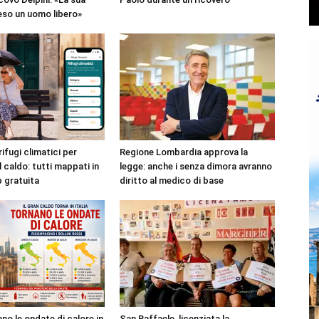
reso un uomo libero»
rifugi climatici per
Regione Lombardia approva la
l caldo: tutti mappati in
legge: anche i senza dimora avranno
p gratuita
diritto al medico di base
no le ondate di calore in
San Raffaele, licenziata la